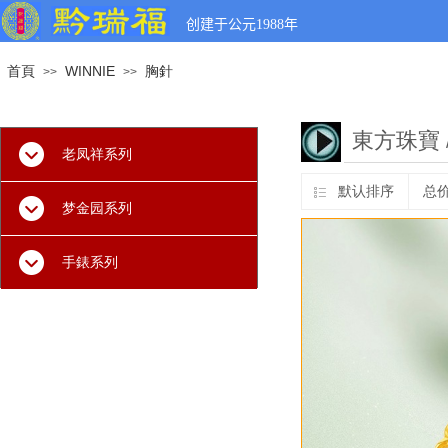
创建于公元
1988
年
首頁
WINNIE
胸針
>>
>>
東方珠寶
老凤祥系列
默认排序
总
梦金园系列
手錶系列