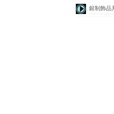
銀制飾品
小米珠戒指