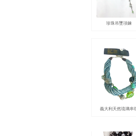
珍珠吊墜項鍊
西方珠寶
義大利天然琉璃串