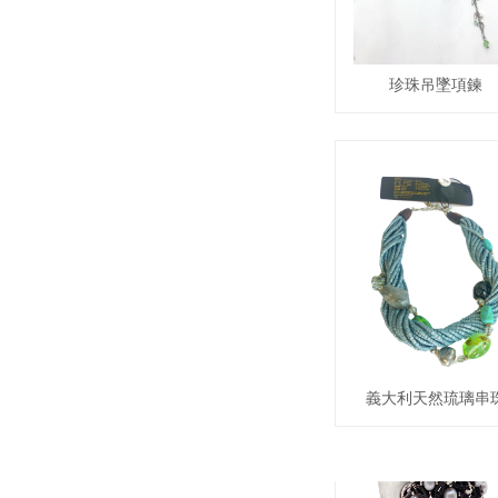
珍珠吊墜項鍊
西方珠寶
義大利天然琉璃串