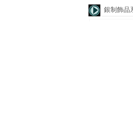
銀制飾品
小米珠戒指