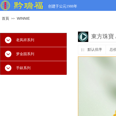
创建于公元
1988
年
首頁
WINNIE
>>
東方珠寶
老凤祥系列
默认排序
总
梦金园系列
手錶系列