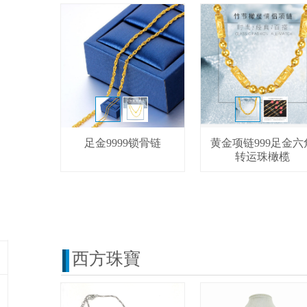
足金9999锁骨链
黄金项链999足金六
转运珠橄榄
西方珠寶