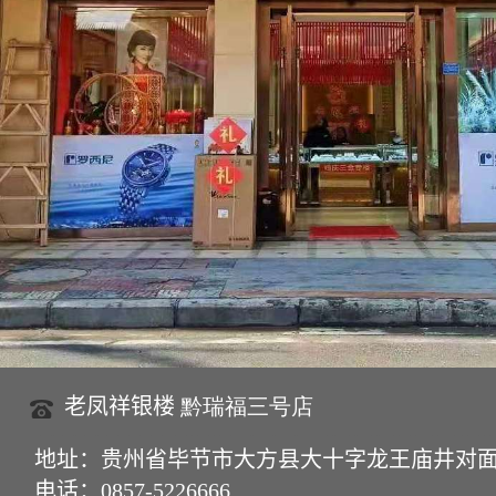
老凤祥银楼
黔瑞福三号店
地址：贵州省毕节市大方县大十字龙王庙井对
电话：
0857-5226666