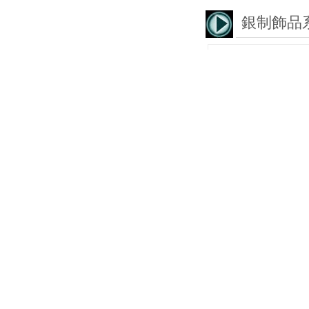
銀制飾品
小米珠戒指