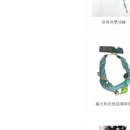
珍珠吊墜項鍊
西方珠寶
義大利天然琉璃串