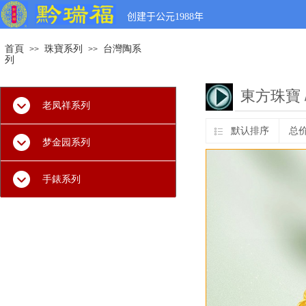
创建于公元
1988
年
首頁
珠寶系列
台灣陶系
>>
>>
列
東方珠寶
老凤祥系列
默认排序
总
梦金园系列
手錶系列