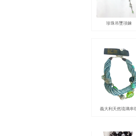
珍珠吊墜項鍊
西方珠寶
義大利天然琉璃串