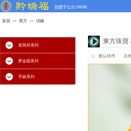
创建于公元
1988
年
首頁
西方
項鍊
>>
>>
東方珠寶
老凤祥系列
默认排序
总
梦金园系列
手錶系列