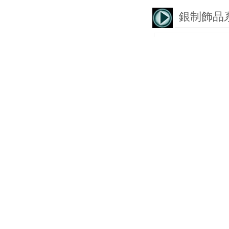
銀制飾品
小米珠戒指