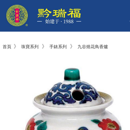
》
》
》
首頁
珠寶系列
手錶系列
九谷燒花鳥香爐