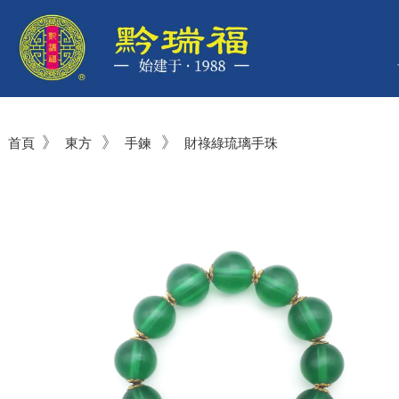
》
》
》
首頁
東方
手鍊
財祿綠琉璃手珠