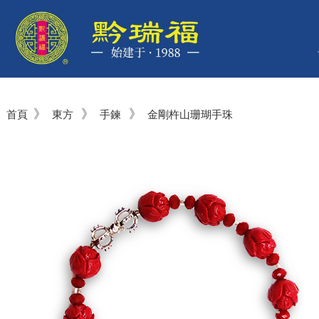
》
》
》
首頁
東方
手鍊
金剛杵山珊瑚手珠